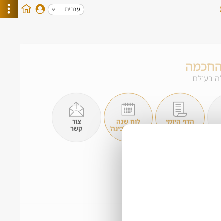
עברית
החכמה
ה בעולם
הדף היומי
לוח שנה
צור
חולין צ"ח
'עיתים לבינה'
קשר
פורום
אוצר החכמה