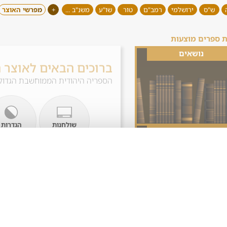
ש"ס
ירושלמי
רמב"ם
טור
שו"ע
משנ"ב ...
+
מפרשי האוצר
 ספרים מוצעות
נושאים
ברוכים הבאים לאוצר 
הספריה היהודית הממוחשבת הגדול
שולחנות
הגדרות
מפרשים
עבודה
תצוגה
הדף היומי
ספרים ומפרשים על
חולין צ"ח