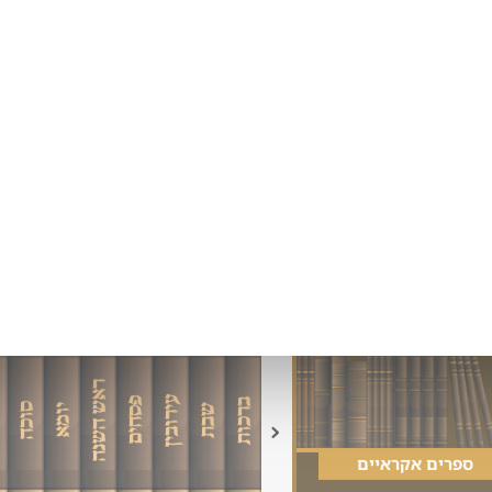
זמני היום
עלות השחר
4:38
ירושלים
צאת הכוכבים
0:12
יום ה
כ"ג אב הת
פרשת השבוע
ים ומפרשים על פרשת ראה
רים אחרונים שפתחתי
ראש השנה
עירובין
פסחים
ברכות
סוכה
ב
שבת
יומא
שץ'
M
ספרים אקראיים